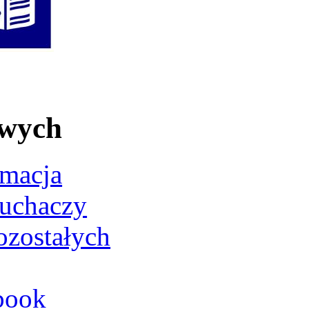
owych
rmacja
łuchaczy
ozostałych
book