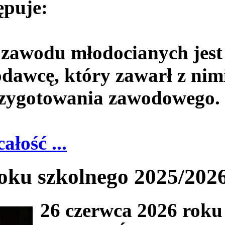
ępuje:
 zawodu młodocianych jest
dawcę, który zawarł z nim
rzygotowania zawodowego.
całość ...
roku szkolnego 2025/202
26 czerwca 2026 roku