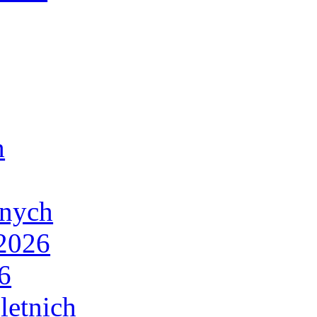
h
lnych
/2026
6
letnich