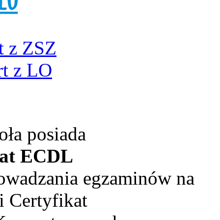
t z ZSZ
t z LO
oła posiada
kat ECDL
rowadzania egzaminów na
 Certyfikat