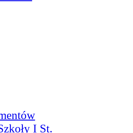
umentów
zkoły I St.