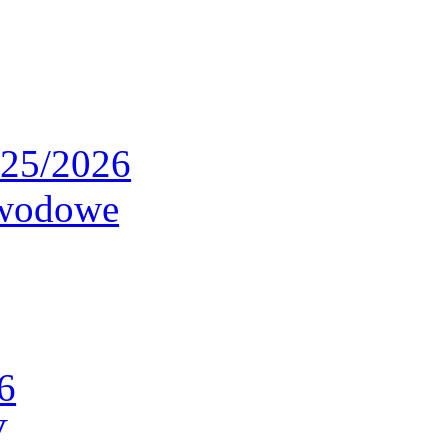
025/2026
awodowe
6
V