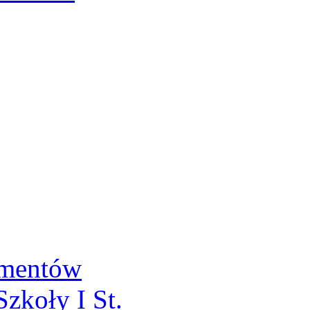
umentów
zkoły I St.