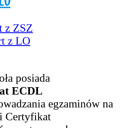
t z ZSZ
t z LO
oła posiada
kat ECDL
rowadzania egzaminów na
 Certyfikat