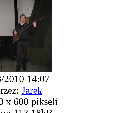
3/2010 14:07
rzez:
Jarek
 x 600 pikseli
ku: 113.18kB