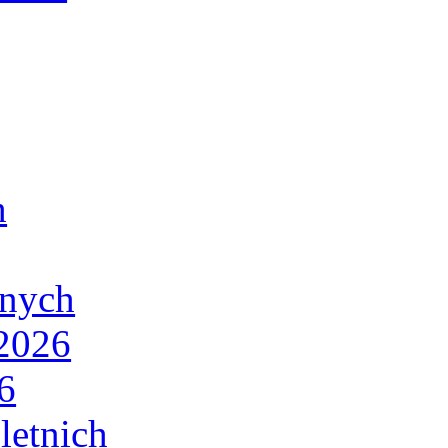
h
lnych
/2026
6
letnich