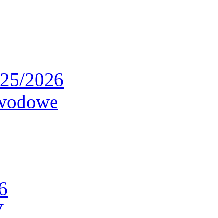
025/2026
awodowe
6
V