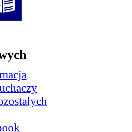
owych
rmacja
łuchaczy
ozostałych
book