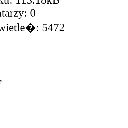
arzy: 0
ietle�: 5472
ty