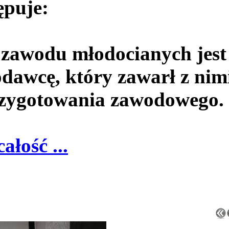
ępuje:
 zawodu młodocianych jest
dawcę, który zawarł z nim
rzygotowania zawodowego.
całość ...