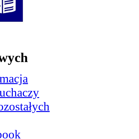
owych
rmacja
łuchaczy
ozostałych
book