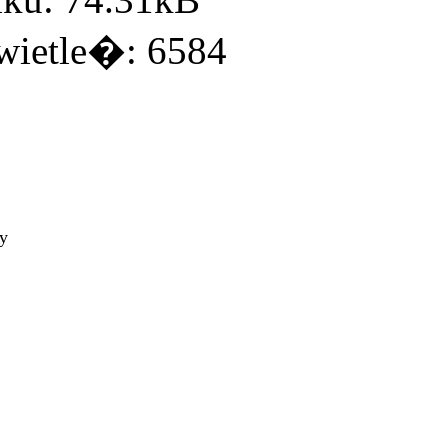
ietle�: 6584
ty