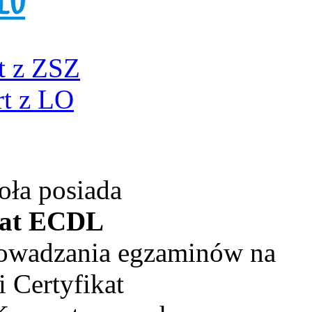
t z ZSZ
t z LO
oła posiada
kat ECDL
rowadzania egzaminów na
 Certyfikat