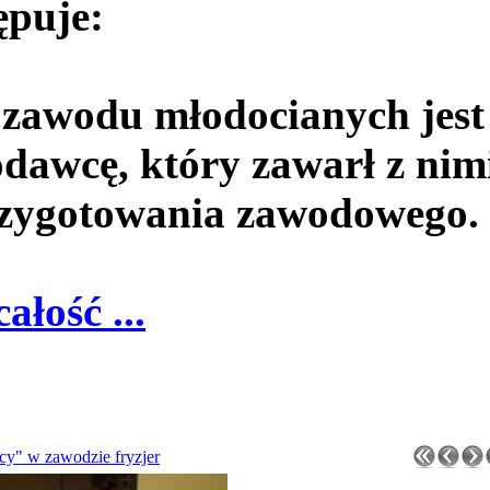
ępuje:
 zawodu młodocianych jest
dawcę, który zawarł z nim
rzygotowania zawodowego.
całość ...
y" w zawodzie fryzjer