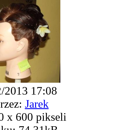
2/2013 17:08
rzez:
Jarek
 x 600 pikseli
iku: 74.31kB