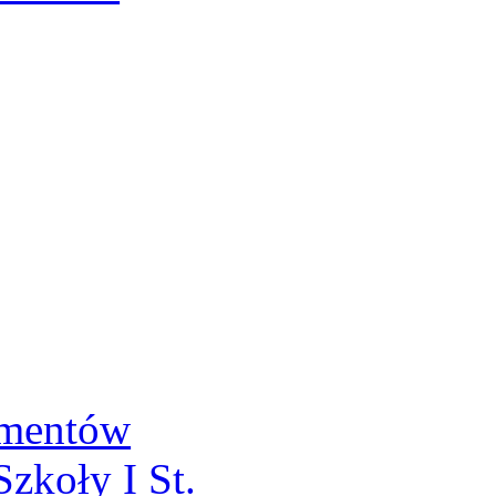
umentów
zkoły I St.