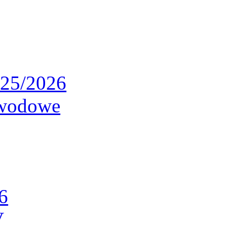
025/2026
awodowe
6
V