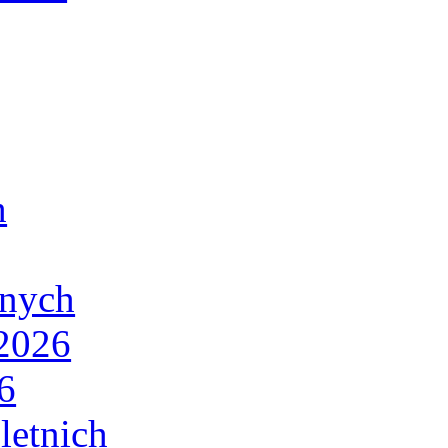
h
lnych
/2026
6
letnich