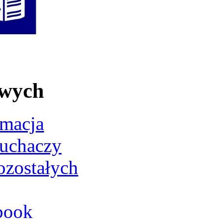
owych
rmacja
łuchaczy
ozostałych
book