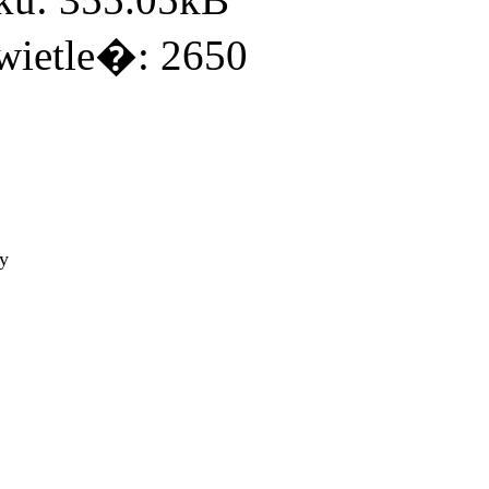
ietle�: 2650
ty