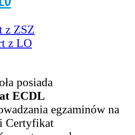
t z ZSZ
t z LO
oła posiada
kat ECDL
rowadzania egzaminów na
 Certyfikat