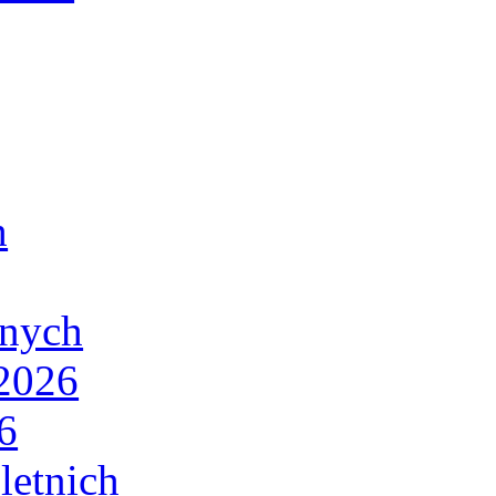
h
lnych
/2026
6
letnich