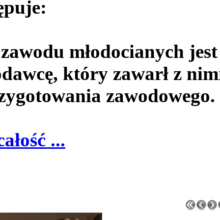
ępuje:
 zawodu młodocianych jest
dawcę, który zawarł z nim
rzygotowania zawodowego.
całość ...