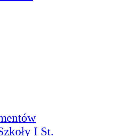
umentów
zkoły I St.