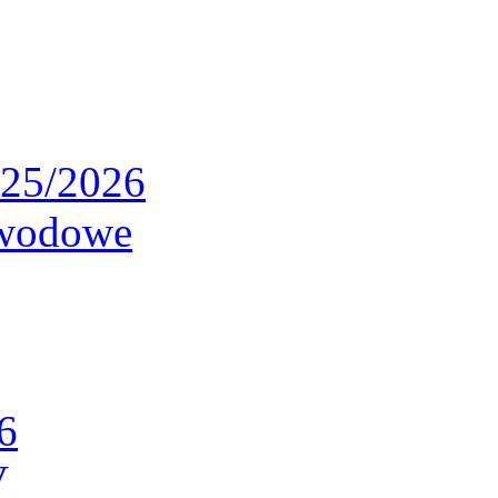
025/2026
awodowe
6
V