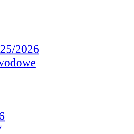
025/2026
awodowe
6
V