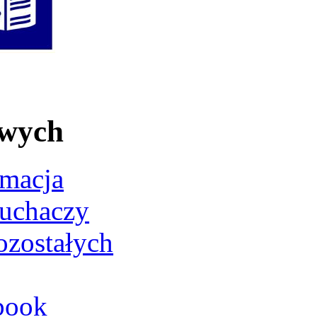
owych
rmacja
łuchaczy
ozostałych
book