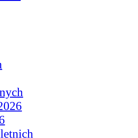
h
lnych
/2026
6
letnich