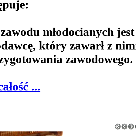
ępuje:
 zawodu młodocianych jest
dawcę, który zawarł z nim
rzygotowania zawodowego.
całość ...