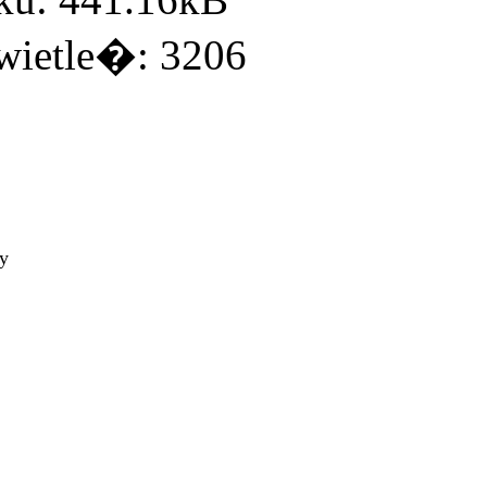
ietle�: 3206
ty