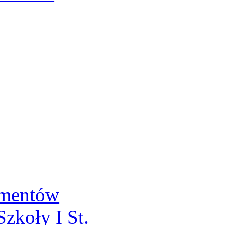
umentów
zkoły I St.