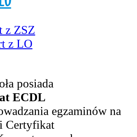
t z ZSZ
t z LO
oła posiada
kat ECDL
rowadzania egzaminów na
 Certyfikat