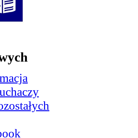
owych
rmacja
łuchaczy
ozostałych
book