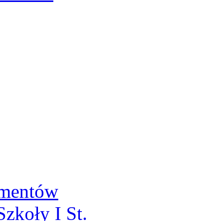
umentów
zkoły I St.