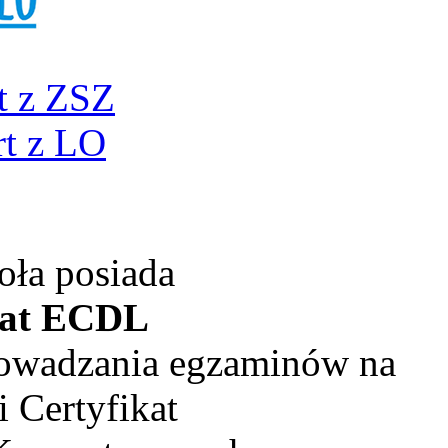
t z ZSZ
t z LO
oła posiada
kat ECDL
rowadzania egzaminów na
 Certyfikat