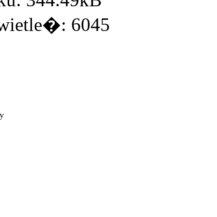
ietle�: 6045
ty