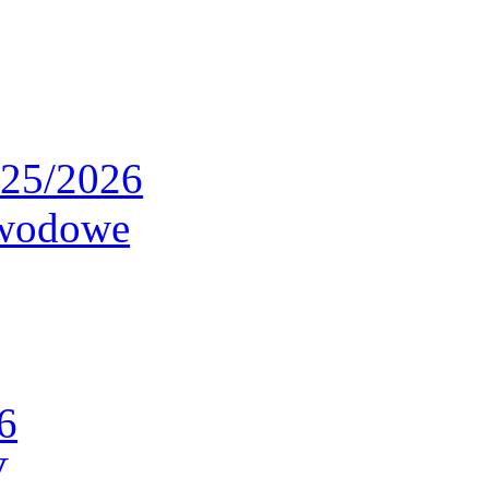
025/2026
awodowe
6
V