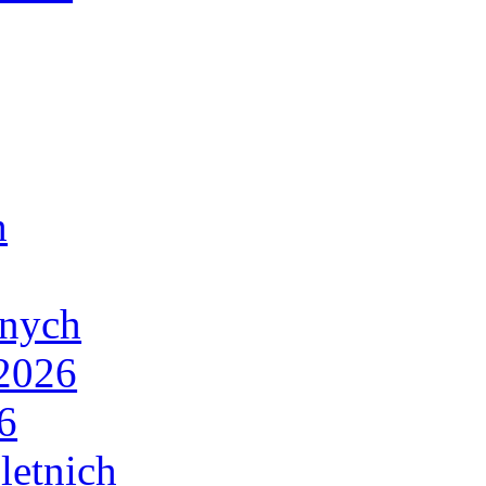
h
lnych
/2026
6
letnich