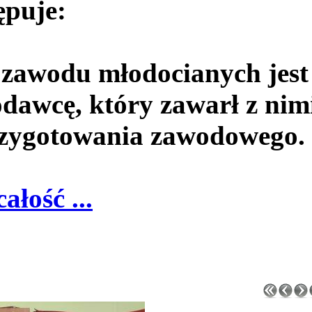
ępuje:
 zawodu młodocianych jest
dawcę, który zawarł z nim
rzygotowania zawodowego.
całość ...