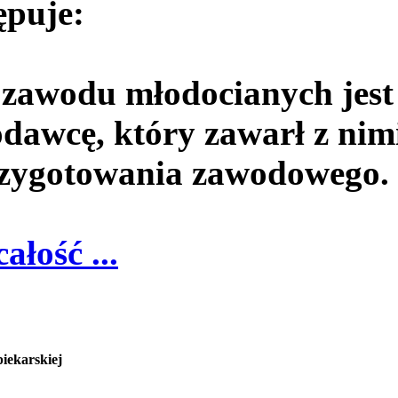
ępuje:
 zawodu młodocianych jest
dawcę, który zawarł z nim
rzygotowania zawodowego.
całość ...
iekarskiej