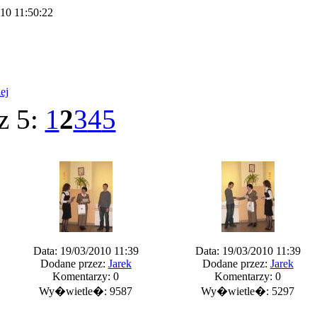
10 11:50:22
ej
z 5:
1
2
3
4
5
Data: 19/03/2010 11:39
Data: 19/03/2010 11:39
Dodane przez:
Jarek
Dodane przez:
Jarek
Komentarzy: 0
Komentarzy: 0
Wy�wietle�: 9587
Wy�wietle�: 5297