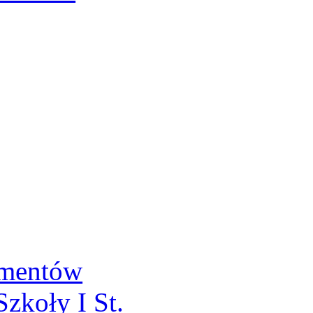
umentów
zkoły I St.