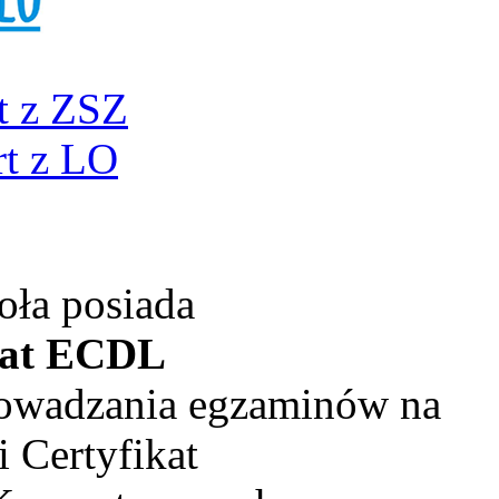
t z ZSZ
t z LO
oła posiada
kat ECDL
rowadzania egzaminów na
 Certyfikat