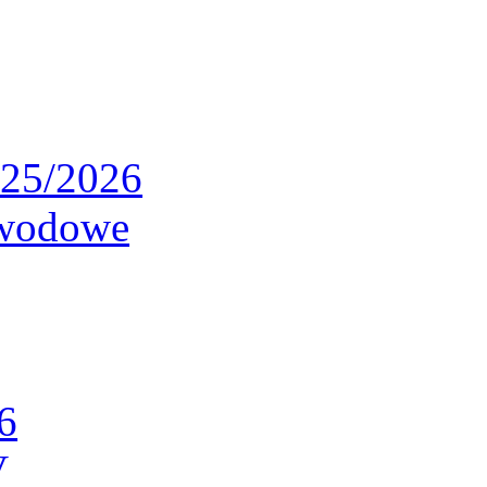
025/2026
awodowe
6
V