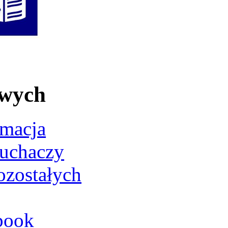
owych
rmacja
łuchaczy
ozostałych
book