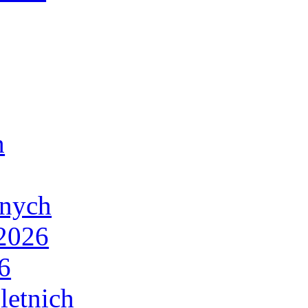
h
lnych
/2026
6
letnich